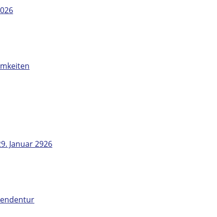
2026
amkeiten
9. Januar 2926
ntendentur