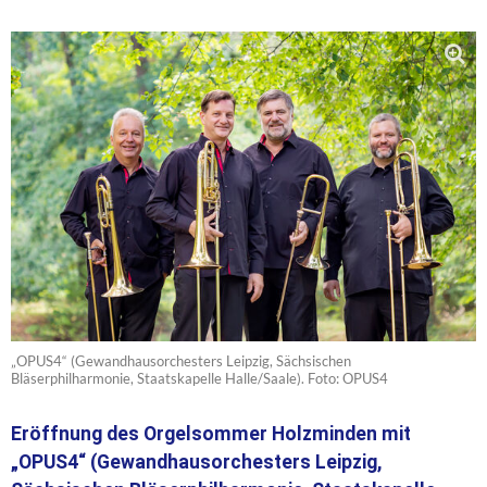
„OPUS4“ (Gewandhausorchesters Leipzig, Sächsischen
Bläserphilharmonie, Staatskapelle Halle/Saale). Foto: OPUS4
Eröffnung des Orgelsommer Holzminden mit
„OPUS4“ (Gewandhausorchesters Leipzig,