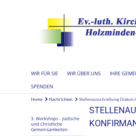
WIR FÜR SIE
WIR ÜBER UNS
IHRE GEME
SPENDEN
Home
Nachrichten
Stellenausschreibung Diakon:
STELLENAU
3. Workshops - Jüdische
KONFIRMAN
und Christliche
Gemeinsamkeiten