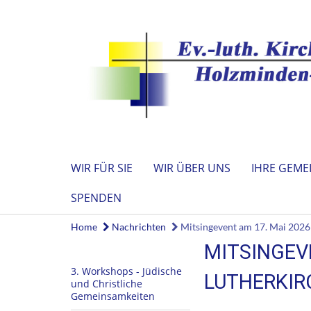
WIR FÜR SIE
WIR ÜBER UNS
IHRE GEME
SPENDEN
Home
Nachrichten
Mitsingevent am 17. Mai 2026
MITSINGEVE
3. Workshops - Jüdische
LUTHERKIR
und Christliche
Gemeinsamkeiten