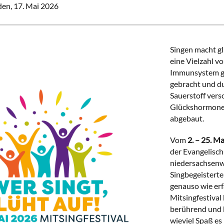
den,
17. Mai 2026
Singen macht gl
eine Vielzahl v
Immunsystem ge
gebracht und du
Sauerstoff vers
Glückshormone 
abgebaut.
Vom
2. – 25. M
der Evangelisc
niedersachsenwe
Singbegeisterte
genauso wie er
Mitsingfestival
berührend und 
wieviel Spaß es 