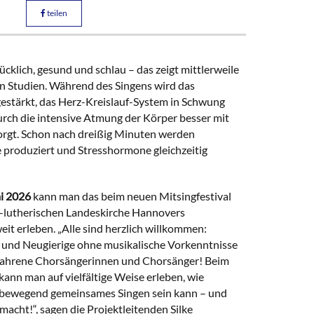
teilen
ücklich, gesund und schlau – das zeigt mittlerweile
on Studien. Während des Singens wird das
stärkt, das Herz-Kreislauf-System in Schwung
rch die intensive Atmung der Körper besser mit
orgt. Schon nach dreißig Minuten werden
produziert und Stresshormone gleichzeitig
ai 2026
kann man das beim neuen Mitsingfestival
h-lutherischen Landeskirche Hannovers
it erleben. „Alle sind herzlich willkommen:
 und Neugierige ohne musikalische Vorkenntnisse
fahrene Chorsängerinnen und Chorsänger! Beim
 kann man auf vielfältige Weise erleben, wie
bewegend gemeinsames Singen sein kann – und
macht!“, sagen die Projektleitenden Silke