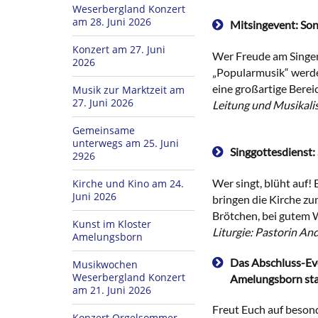
Weserbergland Konzert
am 28. Juni 2026
Mitsingevent: Son
Konzert am 27. Juni
Wer Freude am Singen 
2026
„Popularmusik“ werde
eine großartige Berei
Musik zur Marktzeit am
27. Juni 2026
Leitung und Musikalis
Gemeinsame
unterwegs am 25. Juni
Singgottesdienst:
2926
Wer singt, blüht auf!
Kirche und Kino am 24.
Juni 2026
bringen die Kirche z
Brötchen, bei gutem 
Kunst im Kloster
Liturgie: Pastorin An
Amelungsborn
Das Abschluss-Eve
Musikwochen
Weserbergland Konzert
Amelungsborn sta
am 21. Juni 2026
Freut Euch auf beson
Konzert Orgelsommer