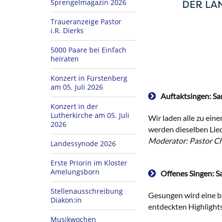
Sprengelmagazin 2026
Traueranzeige Pastor
i.R. Dierks
5000 Paare bei Einfach
heiraten
Konzert in Fürstenberg
am 05. Juli 2026
Auftaktsingen: Sa
Konzert in der
Lutherkirche am 05. Juli
Wir laden alle zu ein
2026
werden dieselben Lied
Moderator: Pastor Chr
Landessynode 2026
Erste Priorin im Kloster
Amelungsborn
Offenes Singen: Sa
Stellenausschreibung
Gesungen wird eine b
Diakon:in
entdeckten Highlights
Musikwochen