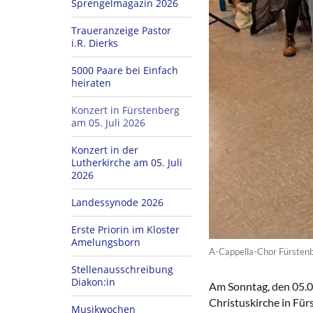
Sprengelmagazin 2026
Traueranzeige Pastor
i.R. Dierks
5000 Paare bei Einfach
heiraten
Konzert in Fürstenberg
am 05. Juli 2026
Konzert in der
Lutherkirche am 05. Juli
2026
Landessynode 2026
Erste Priorin im Kloster
Amelungsborn
A-Cappella-Chor Fürstenbe
Stellenausschreibung
Diakon:in
Am Sonntag, den 05.0
Christuskirche in Für
Musikwochen