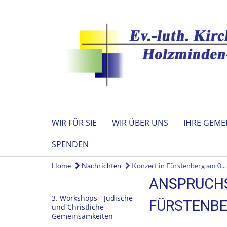
WIR FÜR SIE
WIR ÜBER UNS
IHRE GEME
SPENDEN
Home
Nachrichten
Konzert in Fürstenberg am 0...
ANSPRUCHS
3. Workshops - Jüdische
FÜRSTENBE
und Christliche
Gemeinsamkeiten