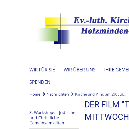
WIR FÜR SIE
WIR ÜBER UNS
IHRE GEME
SPENDEN
Home
Nachrichten
Kirche und Kino am 29. Jul...
DER FILM "
3. Workshops - Jüdische
MITTWOCH, 
und Christliche
Gemeinsamkeiten