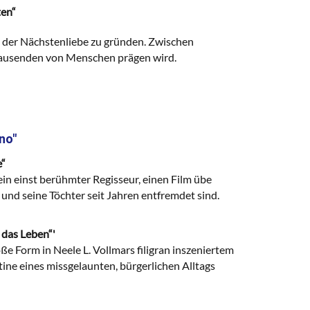
ten“
n der Nächstenliebe zu gründen. Zwischen
n Tausenden von Menschen prägen wird.
no"
e“
in einst berühmter Regisseur, einen Film übe
und seine Töchter seit Jahren entfremdet sind.
 das Leben“'
e Form in Neele L. Vollmars filigran inszeniertem
tine eines missgelaunten, bürgerlichen Alltags