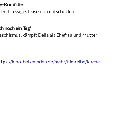
asy-Komödie
über ihr ewiges Dasein zu entscheiden.
h noch ein Tag"
aschismus, kämpft Delia als Ehefrau und Mutter
ttps://kino-holzminden.de/mehr/filmreihe/kirche-