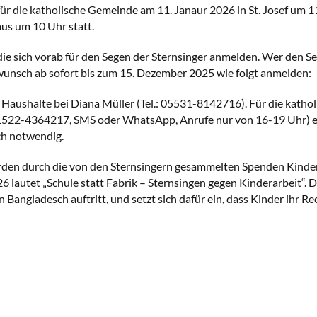
für die katholische Gemeinde am 11. Janaur 2026 in St. Josef um 
us um 10 Uhr statt.
die sich vorab für den Segen der Sternsinger anmelden. Wer den 
unsch ab sofort bis zum 15. Dezember 2025 wie folgt anmelden:
 Haushalte bei Diana Müller (Tel.: 05531-8142716). Für die katholi
 01522-4364217, SMS oder WhatsApp, Anrufe nur von 16-19 Uhr) ei
ch notwendig.
rden durch die von den Sternsingern gesammelten Spenden Kinder
6 lautet „Schule statt Fabrik – Sternsingen gegen Kinderarbeit“. 
 in Bangladesch auftritt, und setzt sich dafür ein, dass Kinder ih