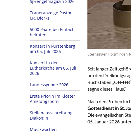
Sprengelmagazin 2026
Traueranzeige Pastor
i.R. Dierks
5000 Paare bei Einfach
heiraten
Konzert in Fürstenberg
am 05. Juli 2026
Sternsinger Holzminden-
Konzert in der
Lutherkirche am 05. Juli
Seit langer Zeit gehör
2026
um den Dreikönigstag 
Buchstaben „C+M+B“ ü
Landessynode 2026
segne dieses Haus.“
Erste Priorin im Kloster
Nach den Proben im 
Amelungsborn
Gottesdienst in St. J
Stellenausschreibung
Die evangelischen Ste
Diakon:in
05. Januar 2026 unte
Musikwochen