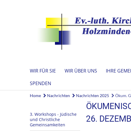
WIR FÜR SIE
WIR ÜBER UNS
IHRE GEME
SPENDEN
Home
Nachrichten
Nachrichten 2025
Ökum. Go
ÖKUMENISC
3. Workshops - Jüdische
26. DEZEMB
und Christliche
Gemeinsamkeiten